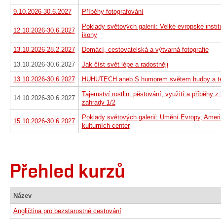
9.10.2026-30.6.2027
Příběhy fotografování
Poklady světových galerií: Velké evropské insti
12.10.2026-30.6.2027
ikony
13.10.2026-28.2.2027
Domácí, cestovatelská a výtvarná fotografie
13.10.2026-30.6.2027
Jak číst svět lépe a radostněji
13.10.2026-30.6.2027
HUHUTECH aneb S humorem světem hudby a t
Tajemství rostlin: pěstování, využití a příběhy z
14.10.2026-30.6.2027
zahrady 1/2
Poklady světových galerií: Umění Evropy, Amer
15.10.2026-30.6.2027
kulturních center
Přehled kurzů
Název
Angličtina pro bezstarostné cestování