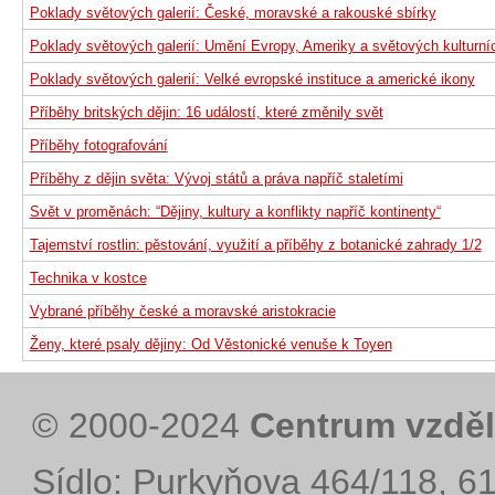
Poklady světových galerií: České, moravské a rakouské sbírky
Poklady světových galerií: Umění Evropy, Ameriky a světových kulturní
Poklady světových galerií: Velké evropské instituce a americké ikony
Příběhy britských dějin: 16 událostí, které změnily svět
Příběhy fotografování
Příběhy z dějin světa: Vývoj států a práva napříč staletími
Svět v proměnách: “Dějiny, kultury a konflikty napříč kontinenty“
Tajemství rostlin: pěstování, využití a příběhy z botanické zahrady 1/2
Technika v kostce
Vybrané příběhy české a moravské aristokracie
Ženy, které psaly dějiny: Od Věstonické venuše k Toyen
© 2000-2024
Centrum vzděl
Sídlo: Purkyňova 464/118, 6