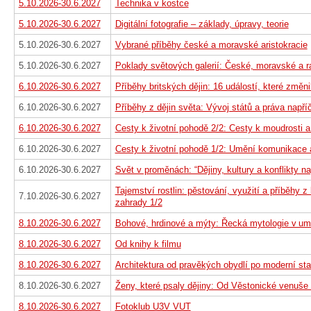
5.10.2026-30.6.2027
Technika v kostce
5.10.2026-30.6.2027
Digitální fotografie – základy, úpravy, teorie
5.10.2026-30.6.2027
Vybrané příběhy české a moravské aristokracie
5.10.2026-30.6.2027
Poklady světových galerií: České, moravské a r
6.10.2026-30.6.2027
Příběhy britských dějin: 16 událostí, které změni
6.10.2026-30.6.2027
Příběhy z dějin světa: Vývoj států a práva napříč
6.10.2026-30.6.2027
Cesty k životní pohodě 2/2: Cesty k moudrosti a
6.10.2026-30.6.2027
Cesty k životní pohodě 1/2: Umění komunikace 
6.10.2026-30.6.2027
Svět v proměnách: “Dějiny, kultury a konflikty na
Tajemství rostlin: pěstování, využití a příběhy z
7.10.2026-30.6.2027
zahrady 1/2
8.10.2026-30.6.2027
Bohové, hrdinové a mýty: Řecká mytologie v um
8.10.2026-30.6.2027
Od knihy k filmu
8.10.2026-30.6.2027
Architektura od pravěkých obydlí po moderní st
8.10.2026-30.6.2027
Ženy, které psaly dějiny: Od Věstonické venuše
8.10.2026-30.6.2027
Fotoklub U3V VUT