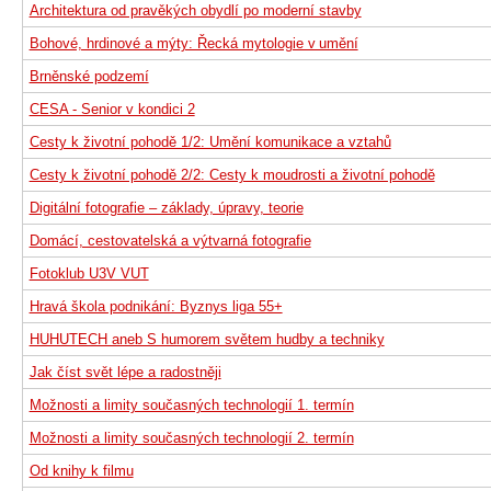
Architektura od pravěkých obydlí po moderní stavby
Bohové, hrdinové a mýty: Řecká mytologie v umění
Brněnské podzemí
CESA - Senior v kondici 2
Cesty k životní pohodě 1/2: Umění komunikace a vztahů
Cesty k životní pohodě 2/2: Cesty k moudrosti a životní pohodě
Digitální fotografie – základy, úpravy, teorie
Domácí, cestovatelská a výtvarná fotografie
Fotoklub U3V VUT
Hravá škola podnikání: Byznys liga 55+
HUHUTECH aneb S humorem světem hudby a techniky
Jak číst svět lépe a radostněji
Možnosti a limity současných technologií 1. termín
Možnosti a limity současných technologií 2. termín
Od knihy k filmu