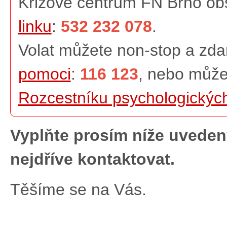
Krizové centrum FN Brno obs
linku
:
532 232 078
.
Volat můžete non-stop a zd
pomoci
:
116 123
, nebo může
Rozcestníku psychologickýc
Vyplňte prosím níže uvede
nejdříve kontaktovat.
Těšíme se na Vás.