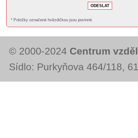
* Položky označené hvězdičkou jsou povinné.
© 2000-2024
Centrum vzděl
Sídlo: Purkyňova 464/118, 6