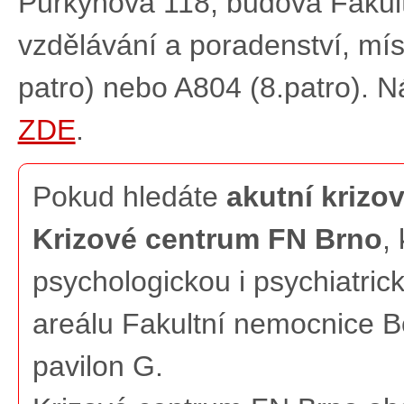
Purkyňova 118, budova Fakult
vzdělávání a poradenství, mí
patro) nebo A804 (8.patro). N
ZDE
.
Pokud hledáte
akutní kriz
Krizové centrum FN Brno
,
psychologickou i psychiatric
areálu Fakultní nemocnice B
pavilon G.