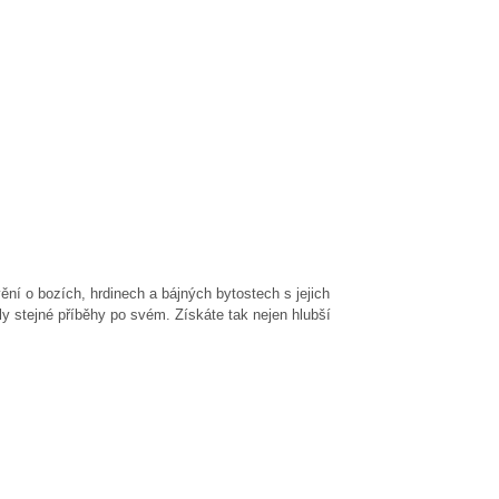
ění o bozích, hrdinech a bájných bytostech s jejich
y stejné příběhy po svém. Získáte tak nejen hlubší