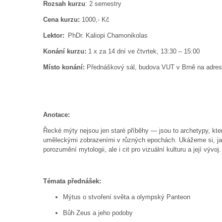
Rozsah kurzu
: 2 semestry
Cena kurzu:
1000,- Kč
Lektor:
PhDr. Kaliopi Chamonikolas
Konání kurzu:
1 x za 14 dní ve čtvrtek, 13:30 – 15:00
Místo konání:
Přednáškový sál, budova VUT v Brně na adre
Anotace:
Řecké mýty nejsou jen staré příběhy — jsou to archetypy, kter
uměleckými zobrazeními v různých epochách. Ukážeme si, jak s
porozumění mytologii, ale i cit pro vizuální kulturu a její vývoj
Témata přednášek:
Mýtus o stvoření světa a olympský Panteon
Bůh Zeus a jeho podoby