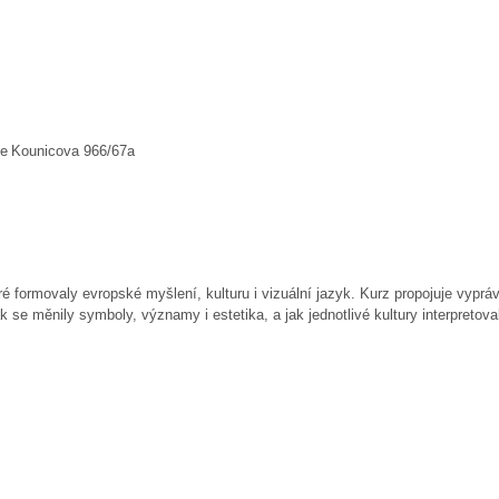
se Kounicova 966/67a
é formovaly evropské myšlení, kulturu i vizuální jazyk. Kurz propojuje vypráv
e měnily symboly, významy i estetika, a jak jednotlivé kultury interpretoval
.