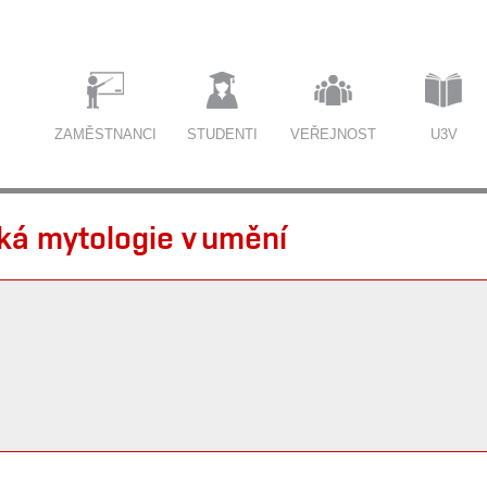
ZAMĚSTNANCI
STUDENTI
VEŘEJNOST
U3V
ká mytologie v umění