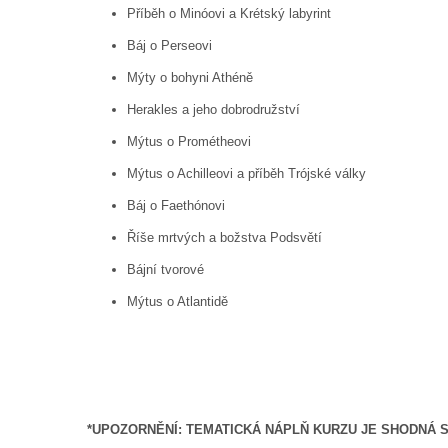
Příběh o Minóovi a Krétský labyrint
Báj o Perseovi
Mýty o bohyni Athéně
Herakles a jeho dobrodružství
Mýtus o Prométheovi
Mýtus o Achilleovi a příběh Trójské války
Báj o Faethónovi
Říše mrtvých a božstva Podsvětí
Bájní tvorové
Mýtus o Atlantidě
*UPOZORNĚNÍ: TEMATICKÁ NÁPLŇ KURZU JE SHODNÁ 