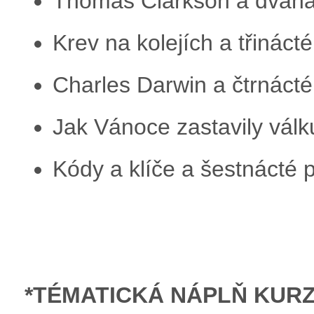
Thomas Clarkson a dvaná
Krev na kolejích a třináct
Charles Darwin a čtrnáct
Jak Vánoce zastavily válk
Kódy a klíče a šestnácté 
*TÉMATICKÁ NÁPLŇ KUR