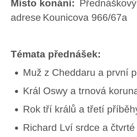
Místo konání:
Přednáškový 
adrese Kounicova 966/67a
Témata přednášek:
Muž z Cheddaru a první 
Král Oswy a trnová korun
Rok tří králů a třetí příbě
Richard Lví srdce a čtvrt