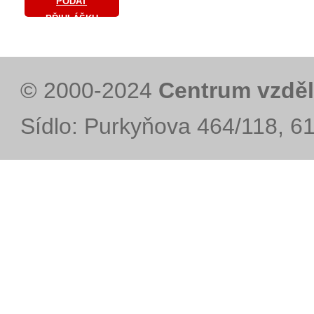
PODAT
PŘIHLÁŠKU
© 2000-2024
Centrum vzděl
Sídlo: Purkyňova 464/118, 6