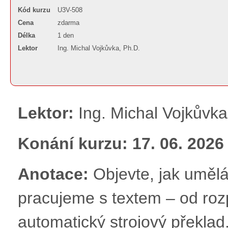
Kód kurzu
U3V-508
Cena
zdarma
Délka
1 den
Lektor
Ing. Michal Vojkůvka, Ph.D.
Lektor:
Ing. Michal Vojkůvka
Konání kurzu: 17. 06. 2026 
Anotace:
Objevte, jak uměl
pracujeme s textem – od roz
automatický strojový překla