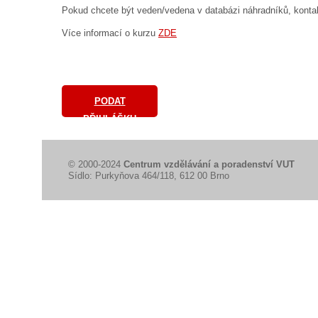
Pokud chcete být veden/vedena v databázi náhradníků, kont
Více informací o kurzu
ZDE
PODAT
PŘIHLÁŠKU
© 2000-2024
Centrum vzdělávání a poradenství VUT
Sídlo: Purkyňova 464/118, 612 00 Brno