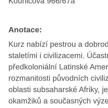
Kounicova 966/67a
Anotace:
Kurz nabízí pestrou a dobrod
staletími i civilizacemi. Účas
předkoloniální Latinské Amer
rozmanitosti původních civil
oblasti subsaharské Afriky, 
okamžiků a současných výze