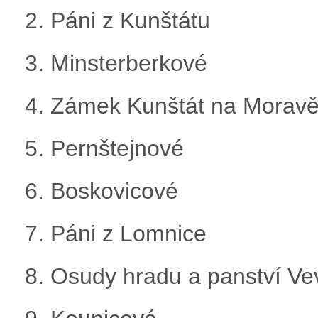
2. Páni z Kunštátu
3. Minsterberkové
4. Zámek Kunštát na Moravě 
5. Pernštejnové
6. Boskovicové
7. Páni z Lomnice
8. Osudy hradu a panství Ve