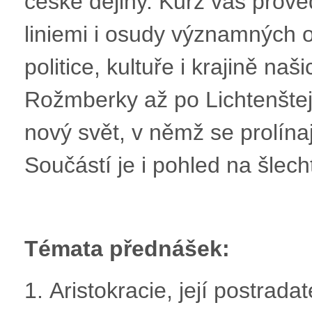
české dějiny. Kurz vás prove
liniemi i osudy významných o
politice, kultuře i krajině na
Rožmberky až po Lichtenšte
nový svět, v němž se prolínaj
Součástí je i pohled na šlech
Témata přednášek:
1. Aristokracie, její postrad