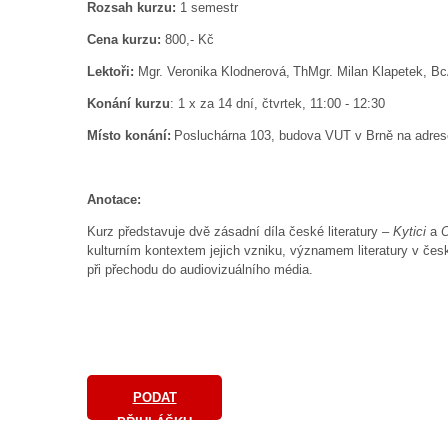
Rozsah kurzu:
1 semestr
Cena kurzu:
800,- Kč
Lektoři:
Mgr. Veronika Klodnerová, ThMgr. Milan Klapetek, B
Konání kurzu
: 1 x za 14 dní, čtvrtek, 11:00 - 12:30
Místo konání:
Posluchárna 103, budova VUT v Brně na adrese
Anotace:
Kurz představuje dvě zásadní díla české literatury –
Kytici
a
O
kulturním kontextem jejich vzniku, významem literatury v česk
při přechodu do audiovizuálního média.
PODAT
PŘIHLÁŠKU