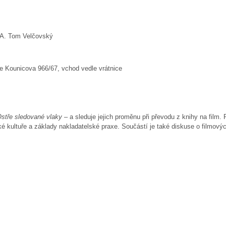
cA. Tom Velčovský
 Kounicova 966/67, vchod vedle vrátnice
stře sledované vlaky
– a sleduje jejich proměnu při převodu z knihy na fil
é kultuře a základy nakladatelské praxe. Součástí je také diskuse o filmovýc