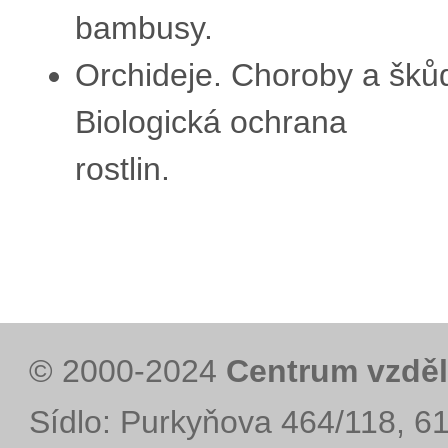
bambusy.
Orchideje. Choroby a škůdc
Biologická ochrana
rostlin.
© 2000-2024
Centrum vzděl
Sídlo: Purkyňova 464/118, 6