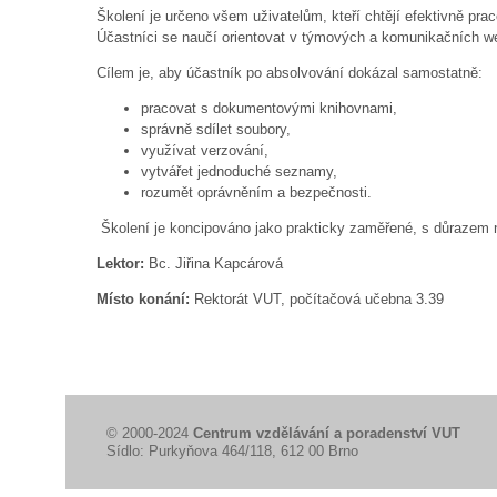
Školení je určeno všem uživatelům, kteří chtějí efektivně pra
Účastníci se naučí orientovat v týmových a komunikačních we
Cílem je, aby účastník po absolvování dokázal samostatně:
pracovat s dokumentovými knihovnami,
správně sdílet soubory,
využívat verzování,
vytvářet jednoduché seznamy,
rozumět oprávněním a bezpečnosti.
Školení je koncipováno jako prakticky zaměřené, s důrazem n
Lektor:
Bc. Jiřina Kapcárová
Místo konání:
Rektorát VUT, počítačová učebna 3.39
© 2000-2024
Centrum vzdělávání a poradenství VUT
Sídlo: Purkyňova 464/118, 612 00 Brno