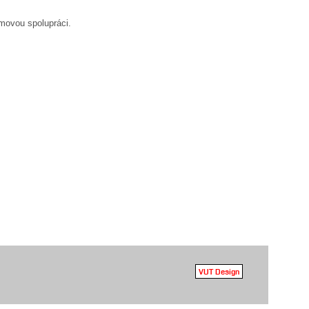
movou spolupráci.
VUT Design