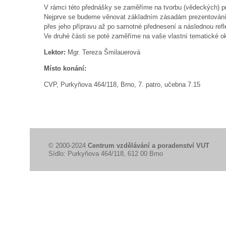
V rámci této přednášky se zaměříme na tvorbu (vědeckých) p
Nejprve se budeme věnovat základním zásadám prezentování 
přes jeho přípravu až po samotné přednesení a následnou refl
Ve druhé části se poté zaměříme na vaše vlastní tematické ok
Lektor:
Mgr. Tereza Šmilauerová
Místo konání:
CVP, Purkyňova 464/118, Brno, 7. patro, učebna 7.15
© 2000-2024
Centrum vzdělávání a poradenství VUT
Sídlo: Purkyňova 464/118, 612 00 Brno