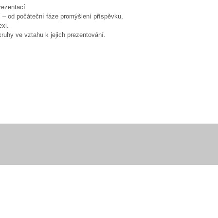
rezentací.
– od počáteční fáze promýšlení příspěvku,
exi.
ruhy ve vztahu k jejich prezentování.