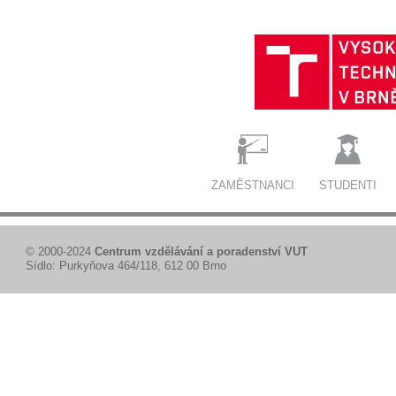
ZAMĚSTNANCI
STUDENTI
© 2000-2024
Centrum vzdělávání a poradenství VUT
Sídlo: Purkyňova 464/118, 612 00 Brno