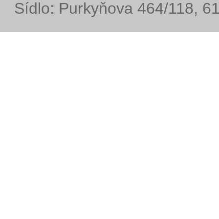
Sídlo: Purkyňova 464/118, 6