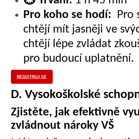
⏱️
Trvání:
1 h 45 min
Pro koho se hodí:
Pro 
chtějí mít jasněji ve sv
chtějí lépe zvládat zko
pro budoucí uplatnění.
REGISTRUJ SE
D. Vysokoškolské schopn
Zjistěte, jak efektivně vy
zvládnout nároky VŠ