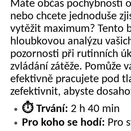
Máte občas pochybnosti o 
nebo chcete jednoduše zjis
vytěžit maximum? Tento b
hloubkovou analýzu vašic
pozornosti při rutinních ú
zvládání zátěže. Pomůže v
efektivně pracujete pod t
zefektivnit, abyste dosaho
⏱️
Trvání:
2 h 40 min
Pro koho se hodí:
Pro s