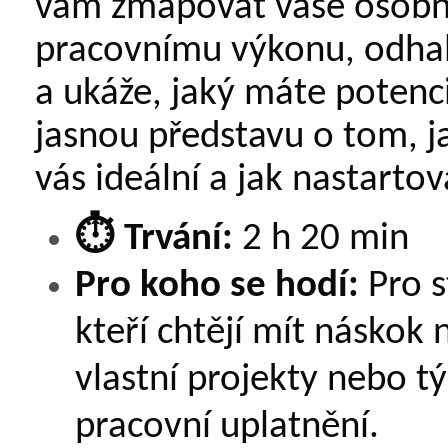
vám zmapovat vaše osobno
pracovnímu výkonu, odhal
a ukáže, jaký máte potenciá
jasnou představu o tom, ja
vás ideální a jak nastartov
⏱️
Trvání:
2 h 20 min
Pro koho se hodí:
Pro 
kteří chtějí mít náskok 
vlastní projekty nebo t
pracovní uplatnění.