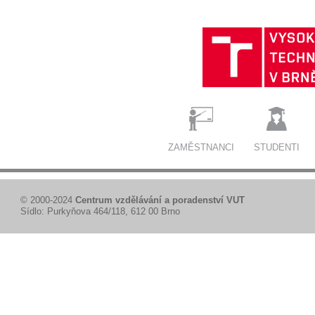
ZAMĚSTNANCI
STUDENTI
© 2000-2024
Centrum vzdělávání a poradenství VUT
Sídlo: Purkyňova 464/118, 612 00 Brno