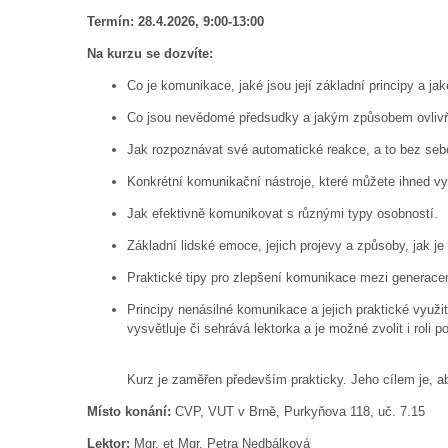
Termín: 28.4.2026, 9:00-13:00
Na kurzu se dozvíte:
Co je komunikace, jaké jsou její základní principy a 
Co jsou nevědomé předsudky a jakým způsobem ovlivň
Jak rozpoznávat své automatické reakce, a to bez sebe
Konkrétní komunikační nástroje, které můžete ihned vy
Jak efektivně komunikovat s různými typy osobností.
Základní lidské emoce, jejich projevy a způsoby, jak je
Praktické tipy pro zlepšení komunikace mezi generacem
Principy nenásilné komunikace a jejich praktické využi
vysvětluje či sehrává lektorka a je možné zvolit i roli p
Kurz je zaměřen především prakticky. Jeho cílem je, 
Místo konání:
CVP, VUT v Brně, Purkyňova 118, uč. 7.15
Lektor:
Mgr. et Mgr. Petra Nedbálková