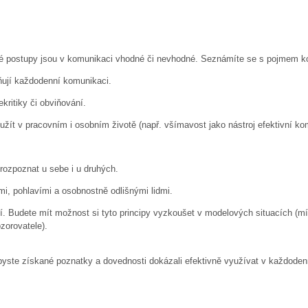
jaké postupy jsou v komunikaci vhodné či nevhodné. Seznámíte se s pojmem k
ují každodenní komunikaci.
kritiky či obviňování.
užít v pracovním i osobním životě (např. všímavost jako nástroj efektivní ko
 rozpoznat u sebe i u druhých.
i, pohlavími a osobnostně odlišnými lidmi.
tí. Budete mít možnost si tyto principy vyzkoušet v modelových situacích (m
ozorovatele).
abyste získané poznatky a dovednosti dokázali efektivně využívat v každode