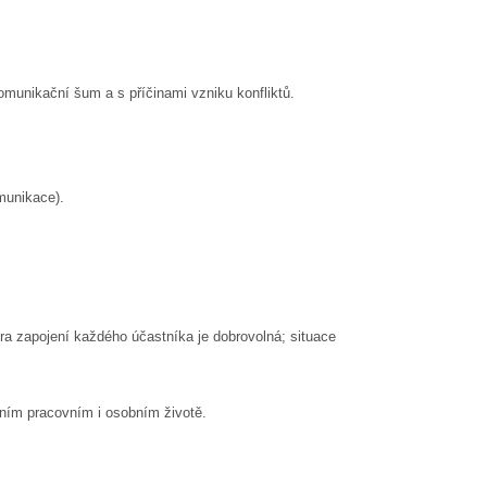
omunikační šum a s příčinami vzniku konfliktů.
munikace).
íra zapojení každého účastníka je dobrovolná; situace
nním pracovním i osobním životě.