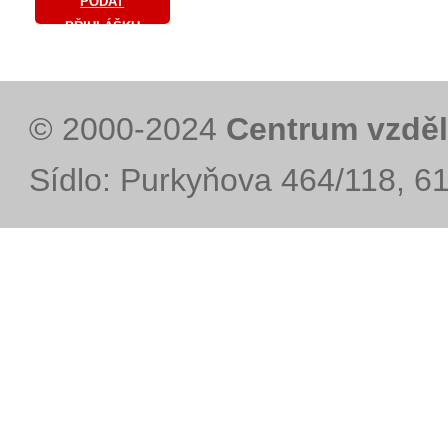
PODAT
PŘIHLÁŠKU
© 2000-2024
Centrum vzděl
Sídlo: Purkyňova 464/118, 6