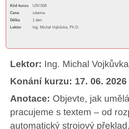
Kód kurzu
U3V-508
Cena
zdarma
Délka
1 den
Lektor
Ing. Michal Vojkůvka, Ph.D.
Lektor:
Ing. Michal Vojkůvka
Konání kurzu: 17. 06. 2026 
Anotace:
Objevte, jak uměl
pracujeme s textem – od roz
automatický strojový překla