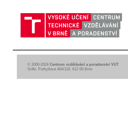
© 2000-2024
Centrum vzdělávání a poradenství VUT
Sídlo: Purkyňova 464/118, 612 00 Brno