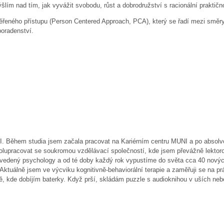
šlím nad tím, jak vyvážit svobodu, růst a dobrodružství s racionální praktič
řeného přístupu (Person Centered Approach, PCA), který se řadí mezi směry, v
poradenství.
. Během studia jsem začala pracovat na Kariérním centru MUNI a po absolvov
polupracovat se soukromou vzdělávací společností, kde jsem převážně lektor
 vedený psychology a od té doby každý rok vypustíme do světa cca 40 nových
 Aktuálně jsem ve výcviku kognitivně-behaviorální terapie a zaměřuji se na p
, kde dobíjím baterky. Když prší, skládám puzzle s audioknihou v uších ne