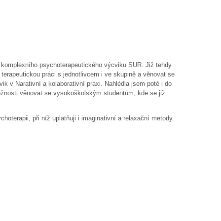
do komplexního psychoterapeutického výcviku SUR. Již tehdy
 terapeutickou práci s jednotlivcem i ve skupině a věnovat se
k v Narativní a kolaborativní praxi. Nahlédla jsem poté i do
 možnosti věnovat se vysokoškolským studentům, kde se již
oterapii, při níž uplatňuji i imaginativní a relaxační metody.