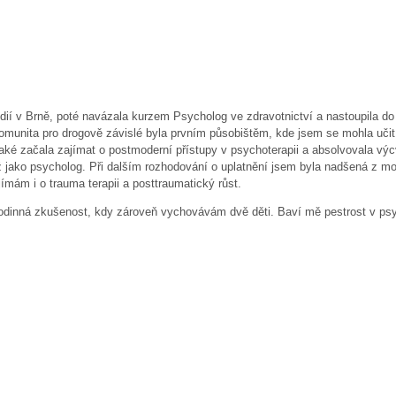
udií v Brně, poté navázala kurzem Psycholog ve zdravotnictví a nastoupila 
 komunita pro drogově závislé byla prvním působištěm, kde jsem se mohla učit
aké začala zajímat o postmoderní přístupy v psychoterapii a absolvovala výcvi
 již jako psycholog. Při dalším rozhodování o uplatnění jsem byla nadšená z
jímám i o trauma terapii a posttraumatický růst.
 rodinná zkušenost, kdy zároveň vychovávám dvě děti. Baví mě pestrost v psych