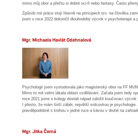
mimo můj obor a přečtu si dobré sci-fi nebo fantasy. Často přemý
Způsob mé práce stojí hlavně na principech tzv. na člověka zamě
jsem v roce 2022 dokončil dlouhodobý výcvik v psychoterapii a 
Mgr. Michaela Havlát Odehnalová
Psychologii jsem vystudovala jako magisterský obor na FF MUNI
Mimo to mě velmi lákala oblast vzdělávání. Začala jsem tedy s
roce 2021 jsme s kolegy dostali nápad založit koučovací výcvik
I přesto, že mám širší záběr, největší srdcovkou je psychologie.
pravděpodobně s knihou v jedné ruce a kávou v druhé na zahradě
Mgr. Jitka Černá