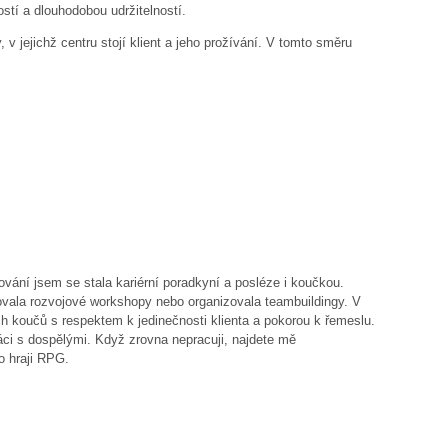
ností a dlouhodobou udržitelností.
 jejichž centru stojí klient a jeho prožívání. V tomto směru
ání jsem se stala kariérní poradkyní a posléze i koučkou.
ovala rozvojové workshopy nebo organizovala teambuildingy. V
 koučů s respektem k jedinečnosti klienta a pokorou k řemeslu.
ráci s dospělými. Když zrovna nepracuji, najdete mě
bo hraji RPG.