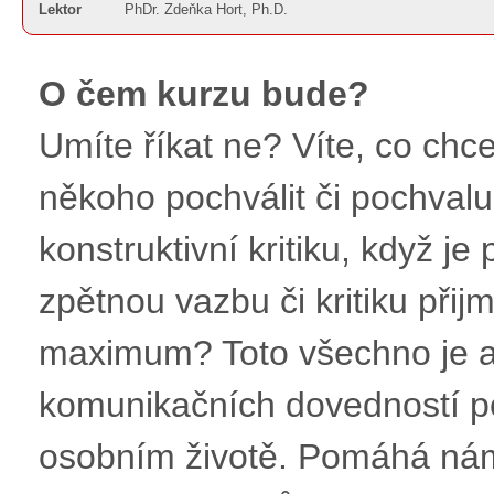
Lektor
PhDr. Zdeňka Hort, Ph.D.
O čem kurzu bude?
Umíte říkat ne? Víte, co chce
někoho pochválit či pochval
konstruktivní kritiku, když j
zpětnou vazbu či kritiku přij
maximum? Toto všechno je aser
komunikačních dovedností po
osobním životě. Pomáhá nám 