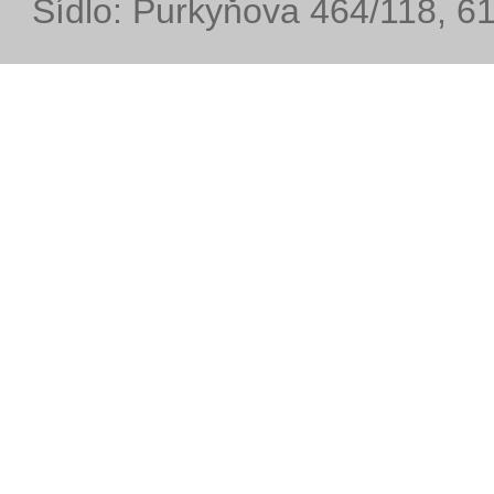
Sídlo: Purkyňova 464/118, 6