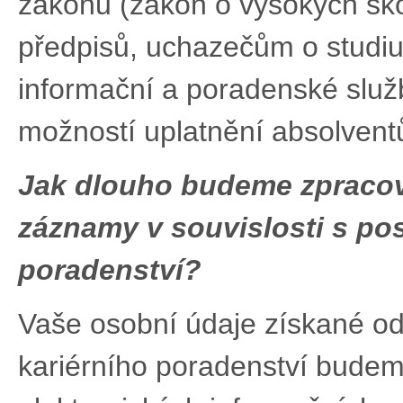
zákonů (zákon o vysokých ško
předpisů, uchazečům o studi
informační a poradenské služb
možností uplatnění absolventů
Jak dlouho budeme zpracov
záznamy v souvislosti s po
poradenství
?
Vaše osobní údaje získané od 
kariérního poradenství budeme