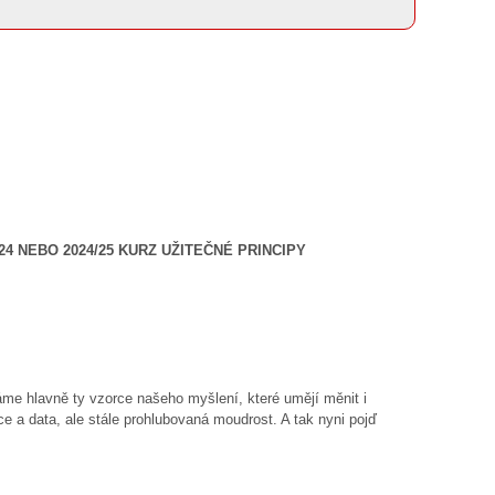
 NEBO 2024/25 KURZ UŽITEČNÉ PRINCIPY
me hlavně ty vzorce našeho myšlení, které umějí měnit i
ace a data, ale stále prohlubovaná moudrost. A tak nyni pojď