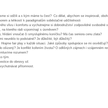
e si odžili a s kým máme tu čest? Co dělat, abychom se inspirovali, obohatil
umorem a lehkostí k paradigmatům soběstačné udržitelnosti
ého vlivu i komfortu a vychutnejme si dobrodružství zodpovědné svobodné v
m, na kterého rádi vzpomínají s úsměvem?
ků, hlídání vnoučat či smysluplnému koníčku? Má čas seniora cenu zlata?
mi neuniklo to podstatné? Je důležité, být důležitý?
 Hrajme fair play v každé situaci. Jaké způsoby spolupráce se mi osvědčují?
do ošizený? Je konflikt kořením života? O odlišných zájmech i vzájemném re
, mluvíme rozumem?
ko tým.
estice do obnovy sil.
ti vychutnávat přítomnost.