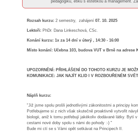
pedagogiku, etiku s estetikou a management. Za
Rozsah kurzu:
2 semestry,
zahájení
07. 10. 2025
Lektoři:
PhDr. Dana Linkeschová, CSc.
Konání kurzu:
1x za 14 dní v úterý , 14:30 - 16:00
Místo konání: Učebna 103, budova VUT v Brně na adrese K
UPOZORNĚNÍ: PŘIHLÁŠENÍ DO TOHOTO KURZU JE MOŽN
KOMUNIKACE: JAK NAJÍT KLID I V ROZBOUŘENÉM SVĚT
Náplň kurzu:
"Již jsme spolu prošli jednotlivými zákonitostmi a principy ko
Potřebujeme si z nich však skutečně proaktivně vytvořit náv
biologii, aniž k tomu potřebují jakékoliv dodávané látky. Bytí 
cestami nové doby spolu s námi do pohody :-) "
Bude mi ctí se s Vámi opět setkávat na Principech II.