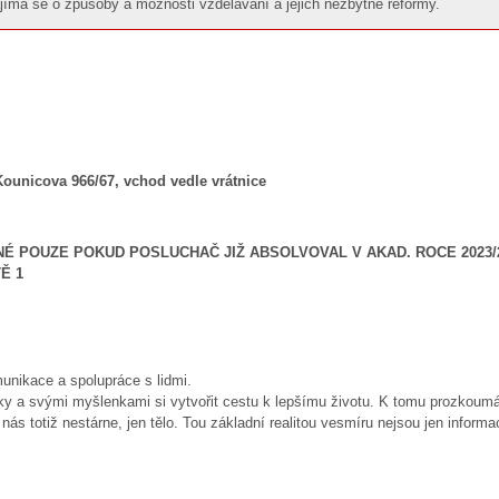
jímá se o způsoby a možnosti vzdělávání a jejich nezbytné reformy.
ounicova 966/67, vchod vedle vrátnice
É POUZE POKUD POSLUCHAČ JIŽ ABSOLVOVAL V AKAD. ROCE 2023/24
Ě 1
munikace a spolupráce s lidmi.
yky a svými myšlenkami si vytvořit cestu k lepšímu životu. K tomu prozkoumá
v nás totiž nestárne, jen tělo. Tou základní realitou vesmíru nejsou jen inform