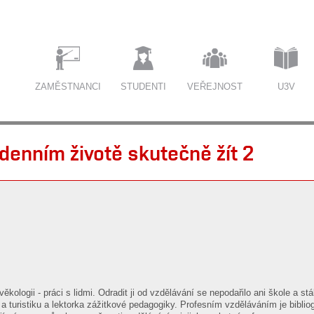
ZAMĚSTNANCI
STUDENTI
VEŘEJNOST
U3V
denním životě skutečně žít 2
ěkologii - práci s lidmi. Odradit ji od vzdělávání se nepodařilo ani škole a stá
ě a turistiku a lektorka zážitkové pedagogiky. Profesním vzděláváním je biblio