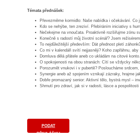
Témata přednášek:
Převezměme kormidlo: Naše nabídka i očekávání. Co jsm
Kdo se nehýbe, ten zreziví. Přebíráním iniciativy s h
Nečekejme na vnoučata. Proaktivně rozšiřujme zónu sv
Konečně s radostí můj životní scénář? Jsem režisére
To nejdůležitější především: Dát přednost pletí záhon
Co mi v kalendáři svítí nejjasněji? Koho zapřáhnu, aby 
Domluva dělá přátele aneb co ukládám na citové konto.
O spokojenosti na obou stranách: Cítí se vždycky něk
Porozumět vnukovi i v pubertě? Posloucháme srdcem
Synergie aneb až spojením vznikají zázraky, hrajme ja
Dobře promazaný senior: Aktivní tělo, bystrá mysl – inv
Shrnutí pro zdraví, jak si v radosti, lásce a pospolitos
PODAT
PŘIHLÁŠKU