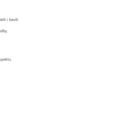
i i bavili.
olby.
spektu.