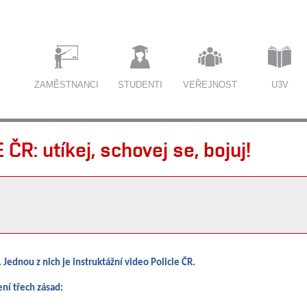
ZAMĚSTNANCI
STUDENTI
VEŘEJNOST
U3V
R: utíkej, schovej se, bojuj!
í. Jednou z nich je instruktážní video Policie ČR.
ní třech zásad: