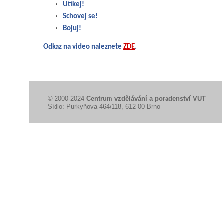
Utíkej!
Schovej se!
Bojuj!
Odkaz na video naleznete
ZDE
.
© 2000-2024
Centrum vzdělávání a poradenství VUT
Sídlo: Purkyňova 464/118, 612 00 Brno