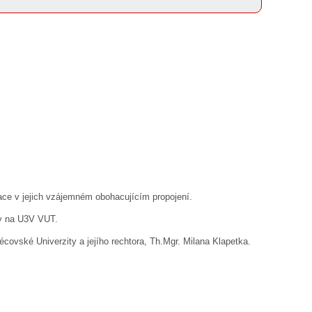
ace v jejich vzájemném obohacujícím propojení.
ry na U3V VUT.
covské Univerzity a jejího rechtora, Th.Mgr. Milana Klapetka.