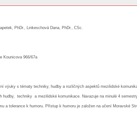
Klapetek, PhDr., Linkeschová Dana, PhDr., CSc.
e Kounicova 966/67a
ivní výuky s tématy techniky, hudby a rozličných aspektů mezilidské komunik
ech hudby, techniky a mezilidské komunikace. Navazuje na minulé 4 semest
u a tolerance k humoru. Přístup k humoru je založen na učení Moravské Stré