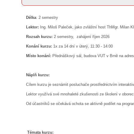
Délka
: 2 semestry
Lektor:
Ing. Miloš Paleček, jako zvláštní host ThMgr. Milan 
Rozsah kurzu:
2 semestry, zahájení říjen 2026
Konání kurzu:
1x za 14 dní v úterý, 11:30 - 14:00
Místo konání:
Přednáškový sál, budova VUT v Brně na adres
Náplň kurzu:
Cílem kurzu je seznámit posluchače prostřednictvím interakt
Lektor využívá své mnohaleté zkušenosti ze školení v obor
Od účastníků se očekává ochota se aktivně podílet na program
Témata kurzu: