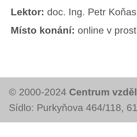
Lektor:
doc. Ing. Petr Koňas
Místo konání:
online v pro
© 2000-2024
Centrum vzděl
Sídlo: Purkyňova 464/118, 6