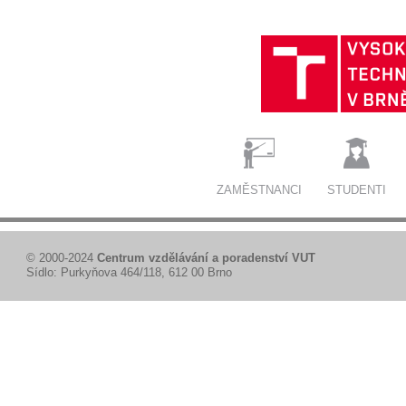
ZAMĚSTNANCI
STUDENTI
© 2000-2024
Centrum vzdělávání a poradenství VUT
Sídlo: Purkyňova 464/118, 612 00 Brno