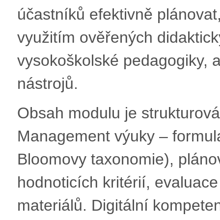
účastníků efektivně plánovat,
využitím ověřených didaktic
vysokoškolské pedagogiky, ak
nástrojů.
Obsah modulu je strukturován
Management výuky – formula
Bloomovy taxonomie), plánov
hodnoticích kritérií, evaluac
materiálů. Digitální kompeten