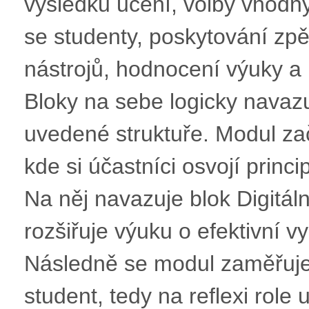
výsledků učení, volby vhod
se studenty, poskytování zpě
nástrojů, hodnocení výuky a 
Bloky na sebe logicky navazu
uvedené struktuře. Modul z
kde si účastníci osvojí princ
Na něj navazuje blok Digitál
rozšiřuje výuku o efektivní vyu
Následně se modul zaměřuje 
student, tedy na reflexi role u