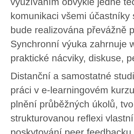
využíváním obvykle jedné tec
komunikaci všemi účastníky
bude realizována převážně 
Synchronní výuka zahrnuje w
praktické nácviky, diskuse, 
Distanční a samostatné stud
práci v e-learningovém kurz
plnění průběžných úkolů, tvor
strukturovanou reflexi vlastn
poskytování peer feedbacku