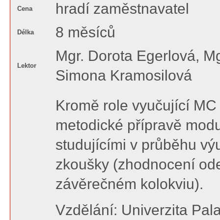
hradí zaměstnavatel
Cena
8 měsíců
Délka
Mgr. Dorota Egerlová, Mg
Lektor
Simona Kramosilová
Kromě role vyučující MC
metodické přípravě modu
studujícími v průběhu výu
zkoušky (zhodnocení odev
závěrečném kolokviu).
Vzdělání: Univerzita Pal