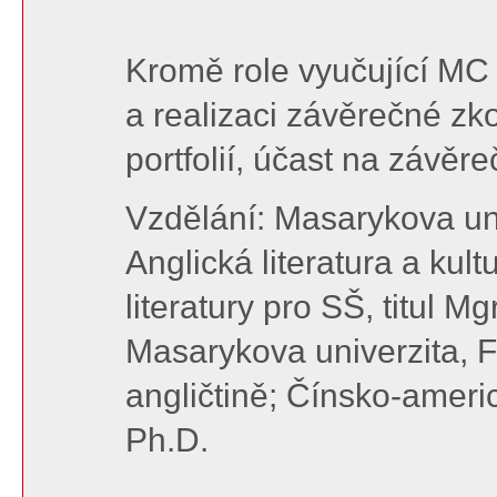
Kromě role vyučující MC
a realizaci závěrečné z
portfolií, účast na závěr
Vzdělání: Masarykova univ
Anglická literatura a kul
literatury pro SŠ, titul M
Masarykova univerzita, Fil
angličtině; Čínsko-americk
Ph.D.