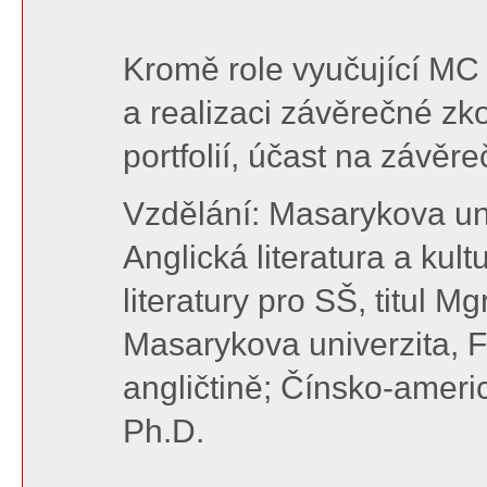
Kromě role vyučující MC
a realizaci závěrečné z
portfolií, účast na závěr
Vzdělání: Masarykova univ
Anglická literatura a kul
literatury pro SŠ, titul M
Masarykova univerzita, Fil
angličtině; Čínsko-americk
Ph.D.