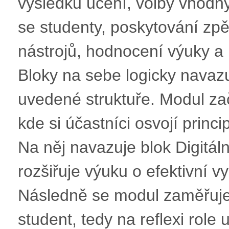
výsledků učení, volby vhod
se studenty, poskytování zpě
nástrojů, hodnocení výuky a 
Bloky na sebe logicky navazu
uvedené struktuře. Modul z
kde si účastníci osvojí princ
Na něj navazuje blok Digitál
rozšiřuje výuku o efektivní vyu
Následně se modul zaměřuje 
student, tedy na reflexi role u