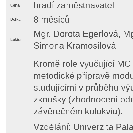
hradí zaměstnavatel
Cena
8 měsíců
Délka
Mgr. Dorota Egerlová, Mg
Lektor
Simona Kramosilová
Kromě role vyučující MC
metodické přípravě modu
studujícími v průběhu výu
zkoušky (zhodnocení odev
závěrečném kolokviu).
Vzdělání: Univerzita Pal