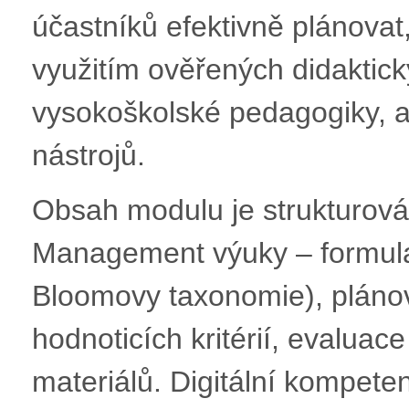
účastníků efektivně plánovat,
využitím ověřených didaktic
vysokoškolské pedagogiky, ak
nástrojů.
Obsah modulu je strukturován
Management výuky – formula
Bloomovy taxonomie), plánov
hodnoticích kritérií, evaluac
materiálů. Digitální kompeten