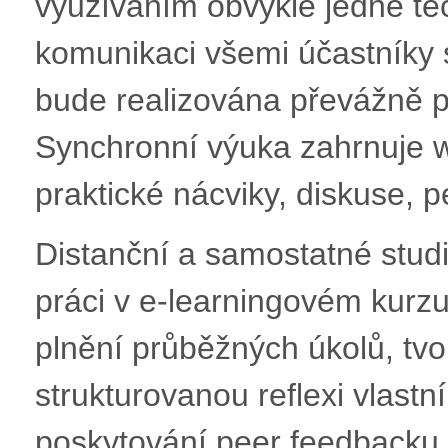
využíváním obvykle jedné tec
komunikaci všemi účastníky
bude realizována převážně 
Synchronní výuka zahrnuje w
praktické nácviky, diskuse, 
Distanční a samostatné stud
práci v e-learningovém kurz
plnění průběžných úkolů, tvor
strukturovanou reflexi vlastn
poskytování peer feedbacku