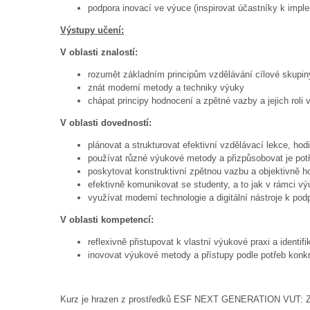
podpora inovací ve výuce (inspirovat účastníky k implem
Výstupy učení:
V oblasti znalostí:
rozumět základním principům vzdělávání cílové skupin
znát moderní metody a techniky výuky
chápat principy hodnocení a zpětné vazby a jejich roli 
V oblasti dovedností:
plánovat a strukturovat efektivní vzdělávací lekce, hod
používat různé výukové metody a přizpůsobovat je po
poskytovat konstruktivní zpětnou vazbu a objektivně h
efektivně komunikovat se studenty, a to jak v rámci výu
využívat moderní technologie a digitální nástroje k po
V oblasti kompetencí:
reflexivně přistupovat k vlastní výukové praxi a identif
inovovat výukové metody a přístupy podle potřeb konkr
Kurz je hrazen z prostředků ESF NEXT GENERATION VUT: Zv