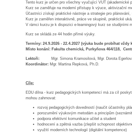
Tento kurz je určen pro všechny vyučující VUT (akademické pr
Kurz se zaměřuje na moderní přístupy k výuce, aktivizační m
Účastníci získají praktické nástroje a strategie pro plánován
Kurz je zaměřen interaktivně, práce ve skupině, praktické uká
V rámci kurzu je k dispozici e-learningový kurz se studijními 
Kurz se skládá ze 44 hodin přímé výuky.
Termíny: 24.9.2026 - 22.4.2027 (výuka bude probíhat vždy k
Místo konání: Fakulta chemická, Purkyňova 464/118, Centr
Lektoři:
Mgr. Simona Kramosilová, Mgr. Dorota Egerlov
Koordinátor:
Mgr. Martina Repková, Ph.D.
Cíle:
EDU dílna - kurz pedagogických kompetencí má za cíl poskytn
mohou zahrnovat:
rozvoj pedagogických dovedností (naučit účastníky plán
porozumění výukovým metodám a principům (seznámit
podpora efektivní komunikace učitel a student
hodnocení a zpětná vazba (zlepšit schopnost objektivn
využití moderních technologií (digitální kompetence)