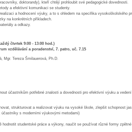
acovníky, doktorandy), kteří chtějí prohloubit své pedagogické dovednosti.
etody a efektivní komunikaci se studenty.
í, realizaci a hodnocení výuky, a to s ohledem na specifika vysokoškolského p
zky na konkrétních příkladech.
materiály a odkazy.
aždý čtvrtek 9:00 - 13:00 hod.)
um vzdělávání a poradenství, 7. patro, uč. 7.15
á, Mgr. Tereza Šmilauerová, Ph.D.
out účastníkům potřebné znalosti a dovednosti pro efektivní výuku a vedení
ovat, strukturovat a realizovat výuku na vysoké škole, zlepšit schopnost ja
 účastníky s moderními výukovými metodami)
ě hodnotit studentské práce a výkony, naučit se používat různé formy zpětné