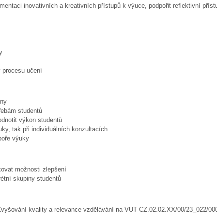
entaci inovativních a kreativních přístupů k výuce, podpořit reflektivní příst
y
v procesu učení
iny
třebám studentů
odnotit výkon studentů
ky, tak při individuálních konzultacích
dpoře výuky
ikovat možnosti zlepšení
étní skupiny studentů
yšování kvality a relevance vzdělávání na VUT CZ.02.02.XX/00/23_022/00