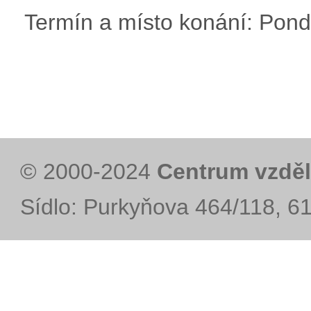
Termín a místo konání: Pondě
© 2000-2024
Centrum vzděl
Sídlo: Purkyňova 464/118, 6